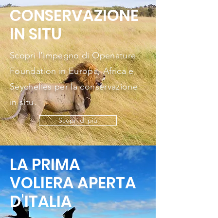
CONSERVAZIONE
IN SITU
Scopri l’impegno di Openature
Foundation in Europa, Africa e
Seychelles per la conservazione
in situ.
Scopri di più
LA PRIMA
VOLIERA APERTA
D'ITALIA