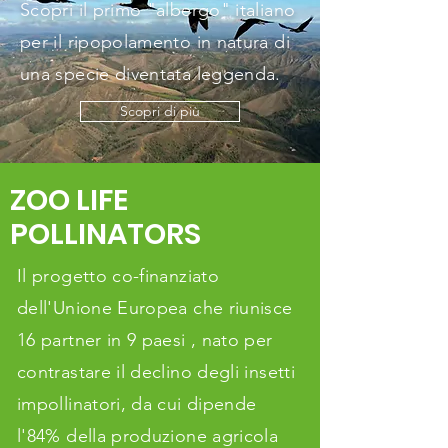
Scopri il primo "albergo" italiano
per il ripopolamento in natura di
una specie diventata leggenda.
Scopri di più
ZOO LIFE
POLLINATORS
Il progetto co-finanziato
dell'Unione Europea che riunisce
16 partner in 9 paesi , nato per
contrastare il declino degli insetti
impollinatori, da cui dipende
l'84% della produzione agricola