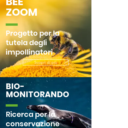
BEE
ZOOM
Progetto per la
tutela degli
impollinatori
Scopri di più
BIO-
MONITORANDO
Ricerca per la
conservazione