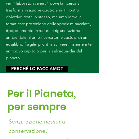
veri "laboratori viventi" dove la ricerca si
trasforma in azione quotidiana. Il nostro
obiettivo resta lo stesso, ma ampliamo le
tematiche: protezione delle specie minacciate,
ripopolamento in natura e rigenerazione
ambientale. Siamo ricercatori e custodi di un
equilibrio fragile, pronti a scrivere, insieme a te,
un nuovo capitolo per la salvaguardia del
pianeta.
PERCHÉ LO FACCIAMO?
Per il Pianeta,
per sempre
Senza azione nessuna
conservazione,