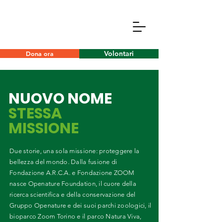
Volontari
Dona ora
NUOVO NOME
STESSA
MISSIONE
Due storie, una sola missione: proteggere la
bellezza del mondo. Dalla fusione di
Fondazione A.R.C.A. e Fondazione ZOOM
nasce Openature Foundation, il cuore della
ricerca scientifica e della conservazione del
Gruppo Openature e dei suoi parchi zoologici, il
bioparco Zoom Torino e il parco Natura Viva,