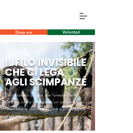
Volontari
Dona ora
IL FILO INVISIBILE
CHE CI LEGA
AGLI SCIMPANZÉ
Dal cassetto di casa alle foreste del
Congo: come il riciclo di un cellulare può
rallentare la deforestazione e proteggere
gli scimpanzé.