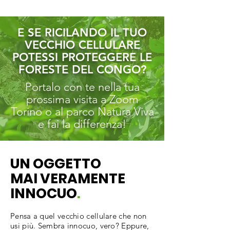
E SE RICILANDO IL TUO
VECCHIO CELLULARE
POTESSI PROTEGGERE LE
FORESTE DEL CONGO?
Portalo con te nella tua
prossima visita a Zoom
Torino o al parco Natura Viva
e fai la differenza!
UN OGGETTO
MAI VERAMENTE
INNOCUO
.
Pensa a quel vecchio cellulare che non
usi più. Sembra innocuo, vero? Eppure,