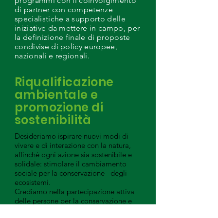
programmi con il coinvolgimento
di partner con competenze
specialistiche a supporto delle
iniziative da mettere in campo, per
la definizione finale di proposte
condivise di policy europee,
nazionali e regionali.
Riqualificazione
ambientale e
promozione di
sostenibilità
Desideriamo ispirare nuovi modi di
vivere e di interazione con la natura,
affinché ogni azione sia sostenibile e
solidale: stimolare il cambiamento
sociale per la conservazione degli
ecosistemi.
Crediamo nella partecipazione attiva
delle persone per la conservazione e
riqualificazione degli ecosistemi al fine