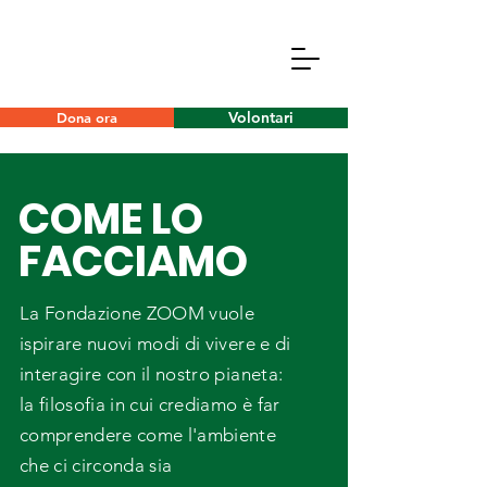
Volontari
Dona ora
COME LO
FACCIAMO
La Fondazione ZOOM vuole
ispirare nuovi modi di vivere e di
interagire con il nostro pianeta:
la filosofia in cui crediamo è far
comprendere come l'ambiente
che ci circonda sia