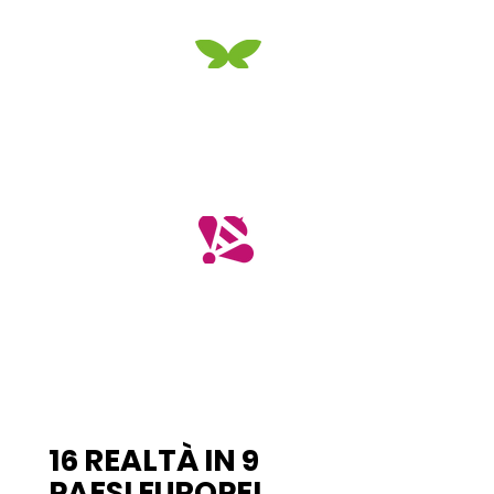
926
ettari coinvolti
in Europa
5,5 mln
di cittadini
sensibilizzati
16 REALTÀ IN 9
PAESI EUROPEI
.