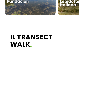
IL TRANSECT
WALK
.
ll progetto adotta la metodologia del
transetto di Pollard
, utilizzata dal
network europeo eBMS (European
Butterfly Monitoring Scheme) per il
monitoraggio standardizzato di farfalle
e, più recentemente, di altri insetti
impollinatori selvatici. Il metodo
prevede la definizione di un percorso
fisso di
500–1000 metri
, da percorrere
con cadenza regolare durante la
stagione di volo, registrando numero e