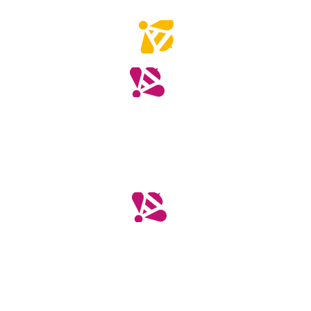
specie di sirfidi
protetti
742
specie di
lepidotteri
protette
8 hub
di riproduzione
in Europa