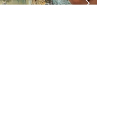
SOSTIENICI
Le donazioni sono sempre
aperte. Puoi donare tramite
bonifico, devolvendo il tuo
5xmille o acquistando uno
dei prodotti dedicati alla