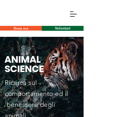
Volontari
Dona ora
ANIMAL
SCIENCE
Ricerca sul
comportamento ed il
benessere degli
animali