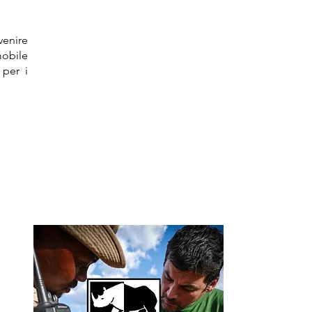
venire
mobile
 per i
a
a
land