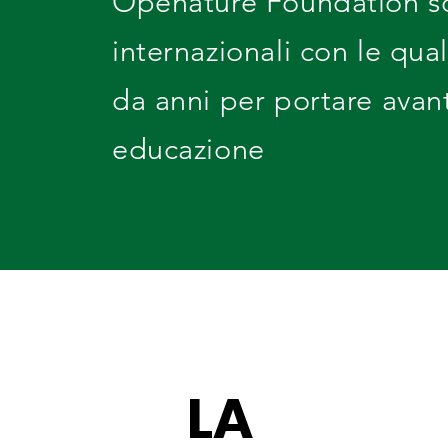
Openature Foundation sos
internazionali con le qua
da anni per portare avan
educazione
LA