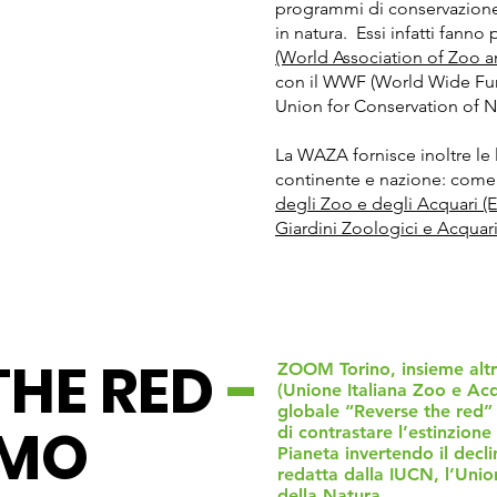
programmi di conservazione,
in natura. Essi infatti fanno
(World Association of Zoo a
con il WWF (World Wide Fund
Union for Conservation of N
La WAZA fornisce inoltre le
continente e nazione: come 
degli Zoo e degli Acquari (
Giardini Zoologici e Acquari
THE RED
-
ZOOM Torino, insieme altre
(Unione Italiana Zoo e Ac
globale “Reverse the red” (
AMO
di contrastare l’estinzione
Pianeta invertendo il decli
redatta dalla IUCN, l’Uni
della Natura.