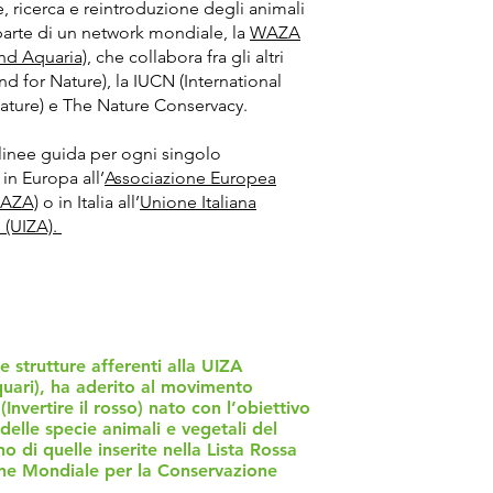
 ricerca e reintroduzione degli animali
 parte di un network mondiale, la
WAZA
nd Aquaria),
che collabora fra gli altri
 for Nature), la IUCN (International
ature) e The Nature Conservacy.
 linee guida per ogni singolo
in Europa all’
Associazione Europea
EAZA)
o in Italia all’
Unione Italiana
 (UIZA).
 strutture afferenti alla UIZA
quari), ha aderito al movimento
Invertire il rosso) nato con l’obiettivo
 delle specie animali e vegetali del
no di quelle inserite nella Lista Rossa
one Mondiale per la Conservazione