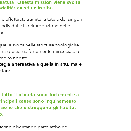
n natura. Questa mission viene svolta
alità: ex situ e in situ.
e effettuata tramite la tutela dei singoli
 individui e la reintroduzione delle
ali.
uella svolta nelle strutture zoologiche
una specie sia fortemente minacciata o
 molto ridotto.
gia alternativa a quella in situ, ma è
tare.
n tutto il pianeta sono fortemente a
principali cause sono inquinamento,
zione che distruggono gli habitat
o.
tanno diventando parte attiva dei