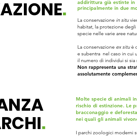
AZIONE
.
addirittura già estinte i
principalmente in due mod
La conservazione
in situ
vien
habitat, la protezione degli
specie nelle varie aree natur
La conservazione
ex situ
è q
e subentra nel caso in cui 
il numero di individui si sia
Non rappresenta una strate
assolutamente complemen
TANZA
Molte specie di animali i
rischio di estinzione. Le 
bracconaggio e deforesta
ARCHI
.
nei quali gli animali vivon
I parchi zoologici moderni s