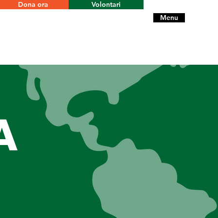
Dona ora
Volontari
Menu
A