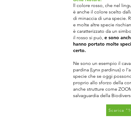
ll colore rosso, che nel li
è anche il colore scelto dal
di minaccia di una specie. Ri
e molte altre specie rischian
è caratterizzato da un simb
il rosso si può,
e sono anche
hanno portato molte specie
certo.
Ne sono un esempio il cavall
pardina (Lynx pardinus) o l’
specie che se oggi possono
proprio allo sforzo della co
anche strutture come ZOOM 
salvaguardia della Biodiversi
Scarica "1