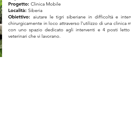
Progetto:
Clinica Mobile
Località:
Siberia
Obiettivo:
aiutare le tigri siberiane in difficoltà e inter
chirurgicamente in loco attraverso l'utilizzo di una clinica 
con uno spazio dedicato agli interventi e 4 posti letto
veterinari che vi lavorano.
Organizzazione:
Save the Rhino International
Organizzazione internazionale per la salvaguardia del
rinoceronte.
Progetto:
uMkhuze Smart Park Project
Località:
uMkhuze Game Reserve, KwaZulu-Natal, Sud Afric
Obiettivo:
conservazione dei rinoceronti in particolare nell
riserva uMkhuze Game Reserve parte del iSimangaliso Wet
Park, a nord KwaZulu-Natal in Sud Africa, sito patrimonio