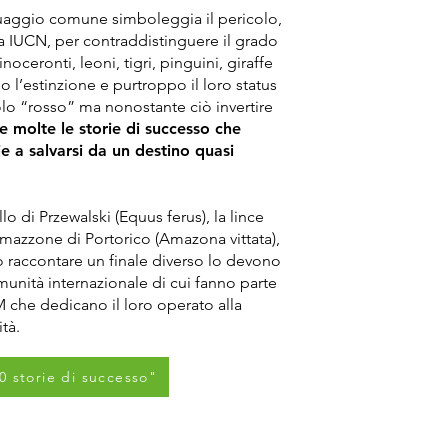
nguaggio comune simboleggia il pericolo,
la IUCN, per contraddistinguere il grado
noceronti, leoni, tigri, pinguini, giraffe
o l’estinzione e purtroppo il loro status
olo “rosso” ma nonostante ciò invertire
 molte le storie di successo che
 a salvarsi da un destino quasi
o di Przewalski (Equus ferus), la lince
amazzone di Portorico (Amazona vittata),
 raccontare un finale diverso lo devono
munità internazionale di cui fanno parte
che dedicano il loro operato alla
tà.
0 storie di successo"