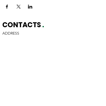
CONTACTS
.
ADDRESS
Strada Piscina, 36
Cumiana, 10040 (TO)
E-MAIL
info@fondazionezoom.it
info@fondazionezoom.it
IBAN
IT11M0342546190CC0022001015